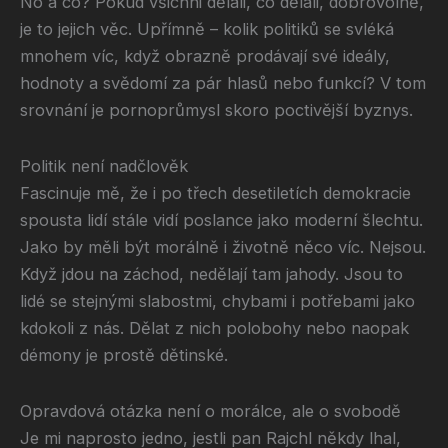
No a co? Pokud všichni dělali, co dělali, dobrovolně,
je to jejich věc. Upřímně – kolik politiků se svléká
mnohem víc, když obrazně prodávají své ideály,
hodnoty a svědomí za pár hlasů nebo funkcí? V tom
srovnání je pornoprůmysl skoro poctivější byznys.
Politik není nadčlověk
Fascinuje mě, že i po třech desetiletích demokracie
spousta lidí stále vidí poslance jako moderní šlechtu.
Jako by měli být morálně i životně něco víc. Nejsou.
Když jdou na záchod, nedělají tam jahody. Jsou to
lidé se stejnými slabostmi, chybami i potřebami jako
kdokoli z nás. Dělat z nich polobohy nebo naopak
démony je prostě dětinské.
Opravdová otázka není o morálce, ale o svobodě
Je mi naprosto jedno, jestli pan Rajchl někdy lhal,