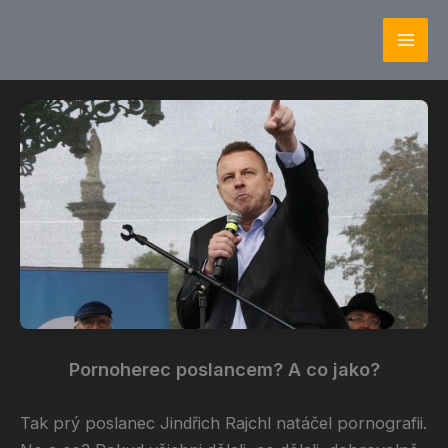
Přeskočit
Mai
na
Men
obsah
Pornoherec poslancem? A co jako?
Tak prý poslanec Jindřich Rajchl natáčel pornografii.