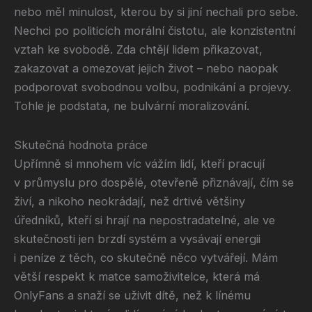
nebo měl minulost, kterou by si jiní nechali pro sebe.
Nechci po politicích morální čistotu, ale konzistentní
vztah ke svobodě. Zda chtějí lidem přikazovat,
zakazovat a omezovat jejich život – nebo naopak
podporovat svobodnou volbu, podnikání a projevy.
Tohle je podstata, ne bulvární moralizování.
Skutečná hodnota práce
Upřímně si mnohem víc vážím lidí, kteří pracují
v průmyslu pro dospělé, otevřeně přiznávají, čím se
živí, a nikoho neokrádají, než drtivé většiny
úředníků, kteří si hrají na nepostradatelné, ale ve
skutečnosti jen brzdí systém a vysávají energii
i peníze z těch, co skutečně něco vytvářejí. Mám
větší respekt k matce samoživitelce, která má
OnlyFans a snaží se uživit dítě, než k línému