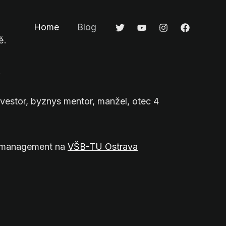
Home
Blog
ě.
.
nvestor, byznys mentor, manžel, otec 4
a management na
VŠB-TU Ostrava