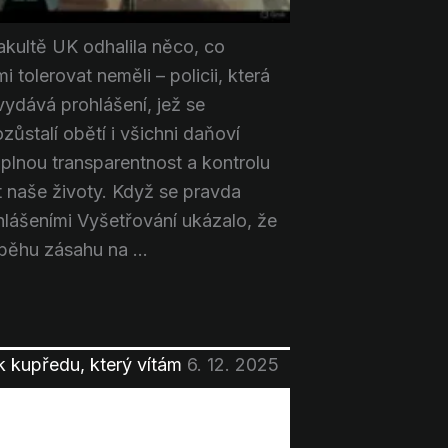
akultě UK odhalila něco, co
olerovat neměli – policii, která
 vydává prohlášení, jež se
zůstalí obětí i všichni daňoví
úplnou transparentnost a kontrolu
t naše životy. Když se pravda
ohlášeními Vyšetřování ukázalo, že
ůběhu zásahu na ...
k kupředu, který vítám
6. 12. 2025