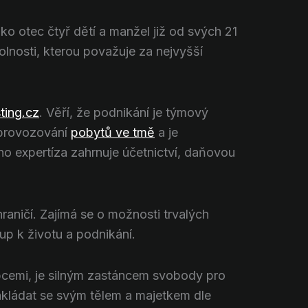
ako otec čtyř dětí a manžel již od svých 21
olnosti, kterou považuje za nejvyšší
ting.cz
. Věří, že podnikání je týmový
e provozování
pobytů ve tmě
a je
ho expertíza zahrnuje účetnictví, daňovou
hraničí. Zajímá se o možnosti trvalých
up k životu a podnikání.
upcemi, je silným zastáncem svobody pro
akládat se svým tělem a majetkem dle