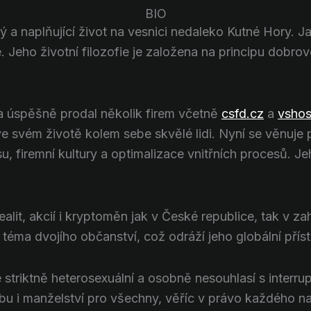
BIO
ý a naplňující život na vesnici nedaleko Kutné Hory. J
Jeho životní filozofie je založena na principu dobrov
 úspěšně prodal několik firem včetně
csfd.cz
a
vshos
 ve svém životě kolem sebe skvělé lidi. Nyní se věnuj
 firemní kultury a optimalizace vnitřních procesů. Je
lit, akcií i kryptoměn jak v České republice, tak v za
ma dvojího občanství, což odráží jeho globální příst
triktně heterosexuální a osobně nesouhlasí s interr
u i manželství pro všechny, věříc v právo každého n