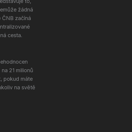
edstavuje to,
é nemůže žádná
že ČNB začíná
ntralizované
iná cesta.
znehodnocen
 na 21 milionů
t, pokud máte
koliv na světě