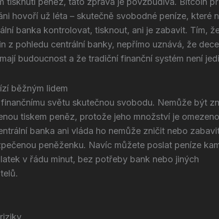
m tisknutí peněz, tato zpráva je povzbudivá. Bitcoin př
iáni hovoří už léta – skutečně svobodné peníze, kter
rální banka kontrolovat, tisknout, ani je zabavit. Tím, 
n z pohledu centrální banky, nepřímo uznává, že dece
 mají budoucnost a že tradiční finanční systém není jed
bízí běžným lidem
ší finančnímu světu skutečnou svobodu. Nemůže být 
enou tiskem peněz, protože jeho množství je omezeno
ntrální banka ani vláda ho nemůže zničit nebo zabavi
pečenou peněženku. Navíc můžete poslat peníze kam
latek v řádu minut, bez potřeby bank nebo jiných
telů.
riziky