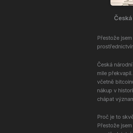
Česká 
Přestože jsem 
prostřednictví
Česká národní 
mile překvapil.
včetně bitcoin
nákup v histori
chápat význam
Proč je to skv
Přestože jsem 