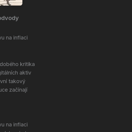
podvody
u na inflaci
dobého kritika
itálních aktiv
rvní takový
uce začínají
u na inflaci