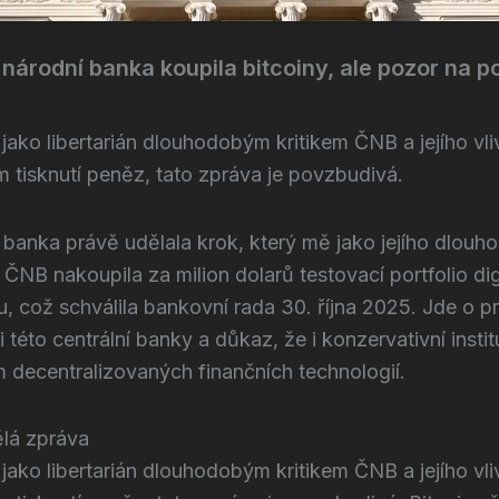
národní banka koupila bitcoiny, ale pozor na 
jako libertarián dlouhodobým kritikem ČNB a jejího vliv
m tisknutí peněz, tato zpráva je povzbudivá.
banka právě udělala krok, který mě jako jejího dlouho
 ČNB nakoupila za milion dolarů testovací portfolio dig
u, což schválila bankovní rada 30. října 2025. Jde o p
i této centrální banky a důkaz, že i konzervativní instit
 decentralizovaných finančních technologií.
ělá zpráva
jako libertarián dlouhodobým kritikem ČNB a jejího vliv