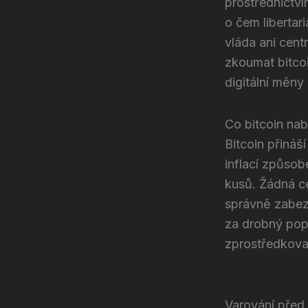
prostřednictví
o čem libertar
vláda ani cent
zkoumat bitcoi
digitální měny
Co bitcoin na
Bitcoin přiná
inflací způsob
kusů. Žádná ce
správně zabez
za drobný pop
zprostředkova
Varování před 