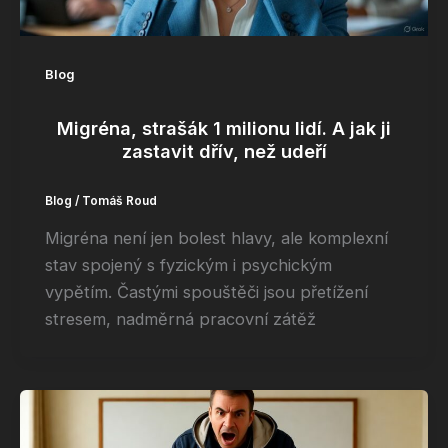
Blog
Migréna, strašák 1 milionu lidí. A jak ji
zastavit dřív, než udeří
Blog
/
Tomáš Roud
Migréna není jen bolest hlavy, ale komplexní
stav spojený s fyzickým i psychickým
vypětím. Častými spouštěči jsou přetížení
stresem, nadměrná pracovní zátěž