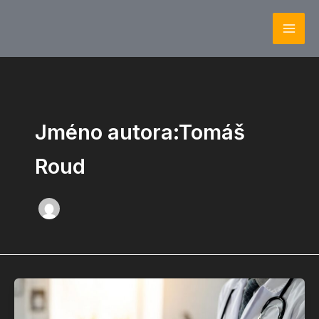
Přeskočit
Mai
na
Men
obsah
Jméno autora:Tomáš
Roud