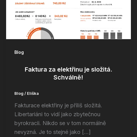
Blog
Faktura za elektřinu je složitá.
Schválně!
Blog
/
Eliška
Fakturace elektřiny je příliš složitá.
Libertariáni to vidí jako zbytečnou
byrokracii. Nikdo se v tom normálně
nevyzná. Je to stejné jako […]