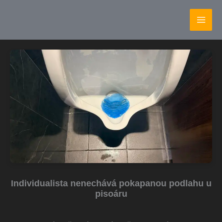
Přeskočit
Mai
na
Men
obsah
Individualista nenechává pokapanou podlahu u
pisoáru