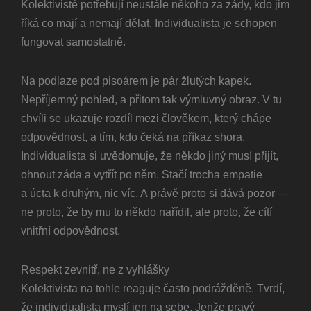
Kolektivisté potřebují neustále někoho za zády, kdo jim
říká co mají a nemají dělat. Individualista je schopen
fungovat samostatně.
Na podlaze pod pisoárem je pár žlutých kapek.
Nepříjemný pohled, a přitom tak výmluvný obraz. V tu
chvíli se ukazuje rozdíl mezi člověkem, který chápe
odpovědnost, a tím, kdo čeká na příkaz shora.
Individualista si uvědomuje, že někdo jiný musí přijít,
ohnout záda a vytřít po něm. Stačí trocha empatie
a úcta k druhým, nic víc. A právě proto si dává pozor —
ne proto, že by mu to někdo nařídil, ale proto, že cítí
vnitřní odpovědnost.
Respekt zevnitř, ne z vyhlášky
Kolektivista na tohle reaguje často podrážděně. Tvrdí,
že individualista myslí jen na sebe. Jenže pravý